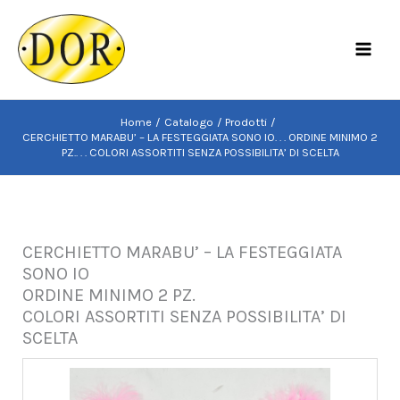
Vai
al
MAI
contenuto
MEN
Home
Catalogo
Prodotti
CERCHIETTO MARABU’ – LA FESTEGGIATA SONO IO. . . ORDINE MINIMO 2
PZ.. . . COLORI ASSORTITI SENZA POSSIBILITA’ DI SCELTA
CERCHIETTO MARABU’ – LA FESTEGGIATA
SONO IO
ORDINE MINIMO 2 PZ.
COLORI ASSORTITI SENZA POSSIBILITA’ DI
SCELTA