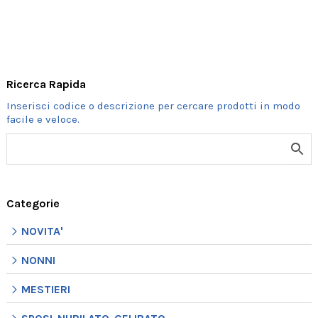
IO.
.
.
ORDINE
Ricerca Rapida
MINIMO
2
PZ..
.
.
COLORI
Categorie
ASSORTITI
NOVITA'
SENZA
NONNI
POSSIBILITA'
DI
MESTIERI
SCELTA