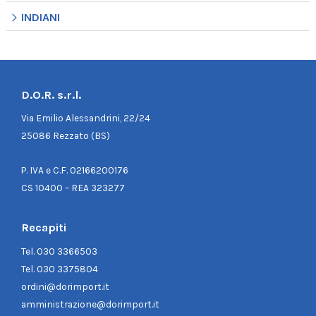
INDIANI
D.O.R. s.r.l.
Via Emilio Alessandrini, 22/24
25086 Rezzato (BS)
P. IVA e C.F. 02166200176
CS 10400 – REA 323277
Recapiti
Tel.
030 3366503
Tel.
030 3375804
ordini@dorimport.it
amministrazione@dorimport.it