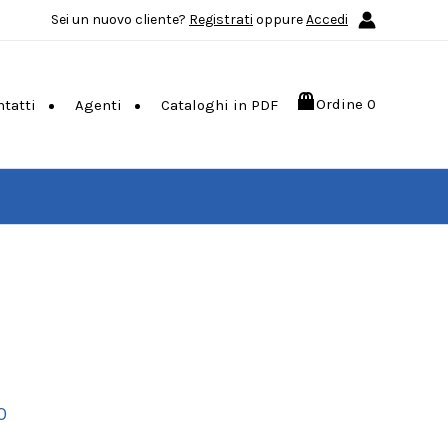
Sei un nuovo cliente?
Registrati
oppure
Accedi
Ordine
0
ntatti
Agenti
Cataloghi in PDF
O