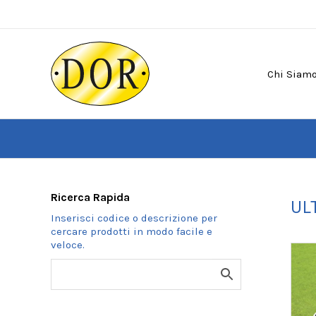
Vai
al
contenuto
Chi Siam
Ricerca Rapida
UL