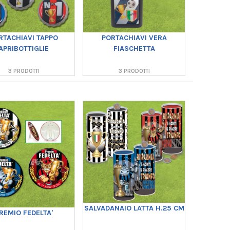
RTACHIAVI TAPPO
PORTACHIAVI VERA
APRIBOTTIGLIE
FIASCHETTA
3 PRODOTTI
3 PRODOTTI
SALVADANAIO LATTA H.25 CM
REMIO FEDELTA'