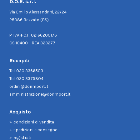
D.O.R. s.r.l.
Via Emilio Alessandrini, 22/24
25086 Rezzato (BS)
P. IVA e C.F. 02166200176
CS 10400 – REA 323277
Recapiti
Tel.
030 3366503
Tel.
030 3375804
ordini@dorimport.it
amministrazione@dorimport.it
Acquisto
condizioni di vendita
spedizioni e consegne
registrati