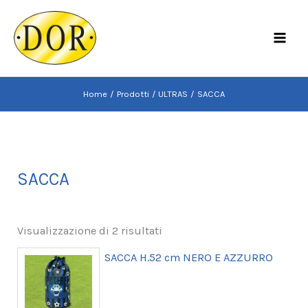
Vai
al
MAI
contenuto
MEN
Home
Prodotti
ULTRAS
SACCA
SACCA
Visualizzazione di 2 risultati
SACCA H.52 cm NERO E AZZURRO