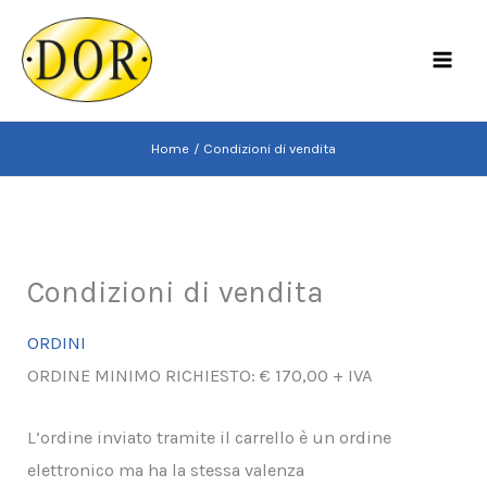
Vai
al
MAI
contenuto
MEN
Home
Condizioni di vendita
Condizioni di vendita
ORDINI
ORDINE MINIMO RICHIESTO: € 170,00 + IVA
L’ordine inviato tramite il carrello è un ordine
elettronico ma ha la stessa valenza