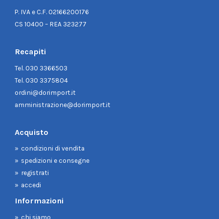
P. IVA e C.F. 02166200176
CS 10400 – REA 323277
Recapiti
Tel.
030 3366503
Tel.
030 3375804
ordini@dorimport.it
amministrazione@dorimport.it
Acquisto
condizioni di vendita
spedizioni e consegne
registrati
accedi
Informazioni
chi siamo