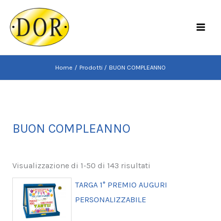
Vai
al
MAI
contenuto
MEN
Home
Prodotti
BUON COMPLEANNO
BUON COMPLEANNO
Visualizzazione di 1-50 di 143 risultati
TARGA 1° PREMIO AUGURI
PERSONALIZZABILE