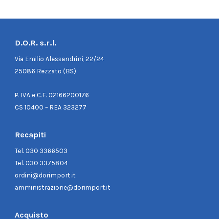
D.O.R. s.r.l.
Via Emilio Alessandrini, 22/24
25086 Rezzato (BS)
P. IVA e C.F. 02166200176
CS 10400 – REA 323277
Recapiti
Tel.
030 3366503
Tel.
030 3375804
ordini@dorimport.it
amministrazione@dorimport.it
Acquisto