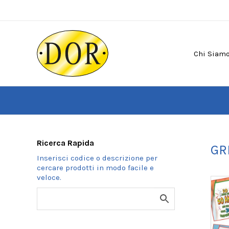
Vai
al
contenuto
Chi Siam
Ricerca Rapida
GR