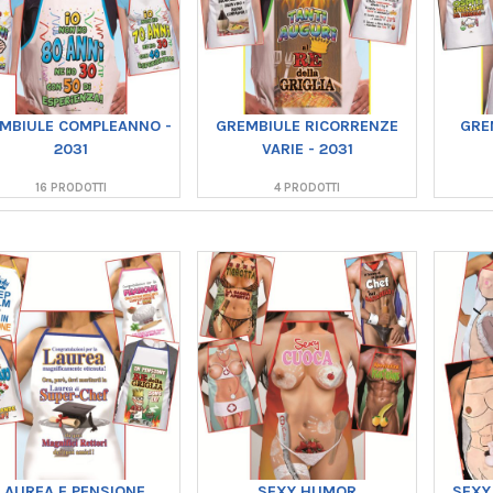
MBIULE COMPLEANNO -
GREMBIULE RICORRENZE
GRE
2031
VARIE - 2031
16 PRODOTTI
4 PRODOTTI
LAUREA E PENSIONE
SEXY HUMOR
SEXY