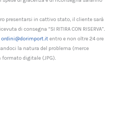
li spese di giacenza e di riconsegna saranno
ro presentarsi in cattivo stato, il cliente sarà
 ricevuta di consegna “SI RITIRA CON RISERVA”.
a
ordini@dorimport.it
entro e non oltre 24 ore
candoci la natura del problema (merce
 formato digitale (JPG).