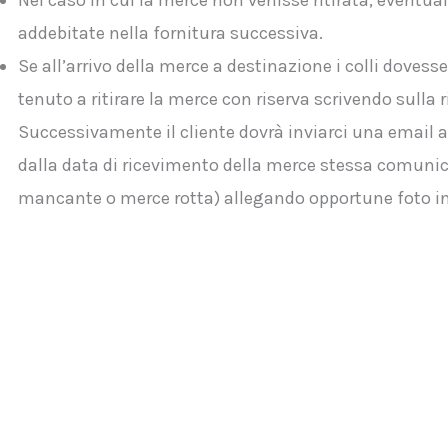
Nel caso in cui la merce non venisse ritirata, eventua
addebitate nella fornitura successiva.
Se all’arrivo della merce a destinazione i colli dovesse
tenuto a ritirare la merce con riserva scrivendo sulla
Successivamente il cliente dovrà inviarci una email 
dalla data di ricevimento della merce stessa comuni
mancante o merce rotta) allegando opportune foto in