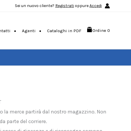
Sei un nuovo cliente?
Registrati
oppure
Accedi
Ordine
0
ntatti
Agenti
Cataloghi in PDF
T
do la merce partirà dal nostro magazzino. Non
a parte del corriere.