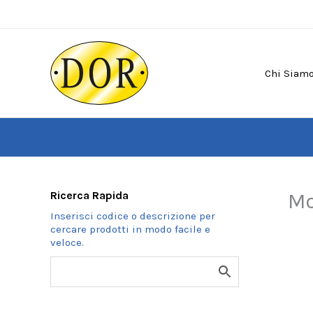
Vai
al
contenuto
Chi Siam
Ricerca Rapida
Mo