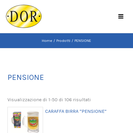
Vai
al
MAI
contenuto
MEN
Home
Prodotti
PENSIONE
PENSIONE
Visualizzazione di 1-50 di 106 risultati
CARAFFA BIRRA “PENSIONE”