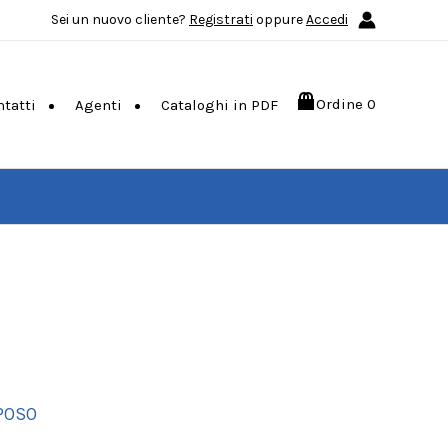
Sei un nuovo cliente?
Registrati
oppure
Accedi
Ordine
0
ntatti
Agenti
Cataloghi in PDF
SPOSO