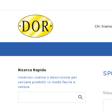
Vai
al
contenuto
Chi Siam
Ricerca Rapida
SP
Visu