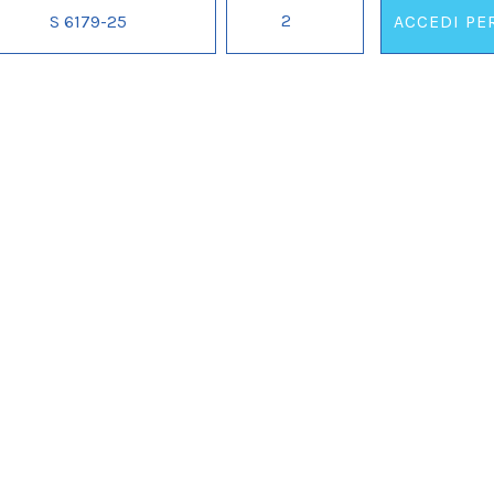
CUSCINO
S 6179-25
ACCEDI PE
40x40
LO
IL
SPOSO
IN
FORMA
CON
CERNIERA.
.
.
ORDINE
MINIMO
2
PZ.