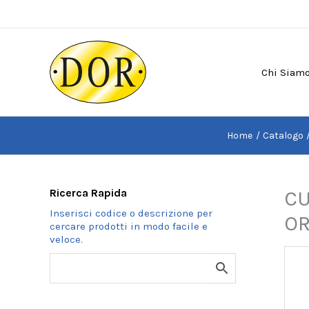
Vai
al
contenuto
Chi Siam
Home
Catalogo
Ricerca Rapida
CU
OR