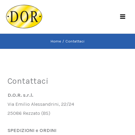
Vai
al
MAI
contenuto
MEN
Home
Contattaci
Contattaci
D.O.R. s.r.l.
Via Emilio Alessandrini, 22/24
25086 Rezzato (BS)
SPEDIZIONI e ORDINI