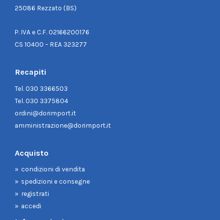
25086 Rezzato (BS)
P. IVA e C.F. 02166200176
CS 10400 – REA 323277
Recapiti
Tel.
030 3366503
Tel.
030 3375804
ordini@dorimport.it
amministrazione@dorimport.it
Acquisto
condizioni di vendita
spedizioni e consegne
registrati
accedi