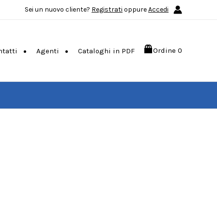
Sei un nuovo cliente?
Registrati
oppure
Accedi
Ordine
0
ntatti
Agenti
Cataloghi in PDF