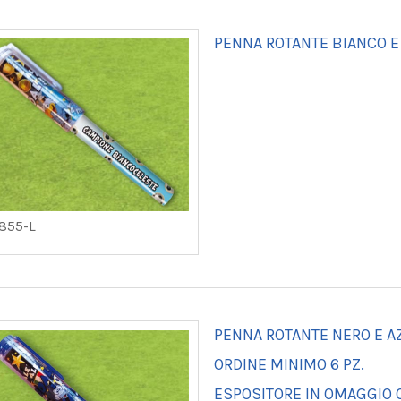
PENNA ROTANTE BIANCO E
855-L
PENNA ROTANTE NERO E 
ORDINE MINIMO 6 PZ.
ESPOSITORE IN OMAGGIO O