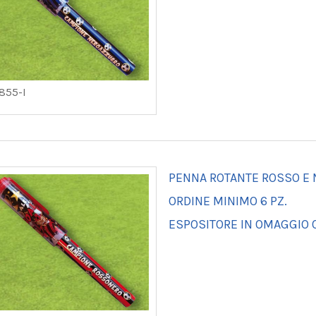
855-I
PENNA ROTANTE ROSSO E
ORDINE MINIMO 6 PZ.
ESPOSITORE IN OMAGGIO O