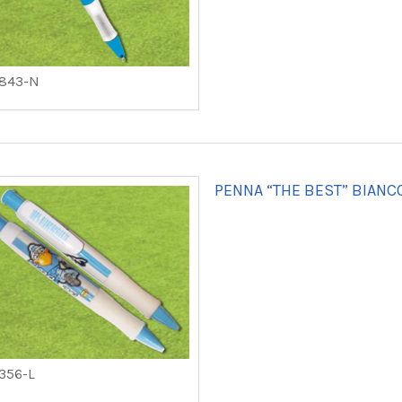
5843-N
PENNA “THE BEST” BIANC
356-L