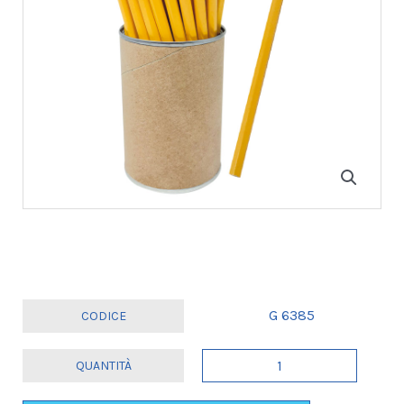
G 6385
60
MATITE