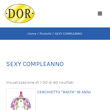
Vai
al
MAI
contenuto
MEN
Home
Prodotti
SEXY COMPLEANNO
SEXY COMPLEANNO
Visualizzazione di 1-50 di 60 risultati
CERCHIETTO “RASTA” 18 ANNI