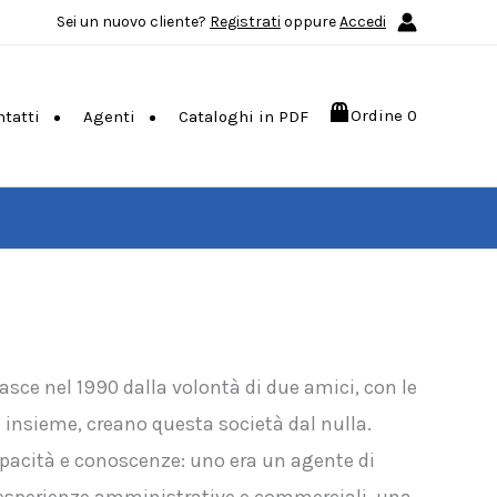
Sei un nuovo cliente?
Registrati
oppure
Accedi
Ordine
0
ntatti
Agenti
Cataloghi in PDF
asce nel 1990 dalla volontà di due amici, con le
a insieme, creano questa società dal nulla.
apacità e conoscenze: uno era un agente di