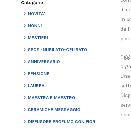
comm
Categorie
di c
NOVITA'
In p
NONNI
dall
MESTIERI
pers
SPOSI-NUBILATO-CELIBATO
Oggi
ANNIVERSARIO
orga
PENSIONE
Una 
sett
LAUREA
Disp
MAESTRA E MAESTRO
serv
CERAMICHE MESSAGGIO
rico
DIFFUSORE PROFUMO CON FIORI