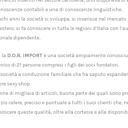
ercio inserito nel settore cartoleria, uno disponeva d
onoscenze contabili e una di conoscenze linguistiche.
ochi anni la società si sviluppa, si inserisce nel mercat
’estero, si fa conoscere in tutte le regioni d’Italia con l
onale dipendente.
 la
D.O.R. IMPORT
è una società ampiamente conosciuta 
nico di 21 persone compresi i figli dei soci fondatori.
società a conduzione familiare che ha saputo espandersi
ore sexy shop.
one di migliaia di articoli, buona parte dei quali sono 
izio celere, preciso e puntuale a tutti i suoi clienti che
noscere queste qualità, oltre alla cortesia e alla disponi