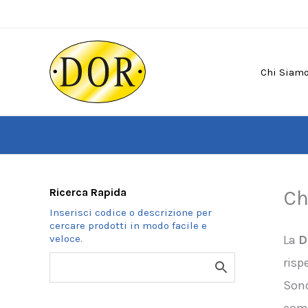
Vai
al
contenuto
Chi Siam
Ricerca Rapida
Ch
La
D
risp
Sono