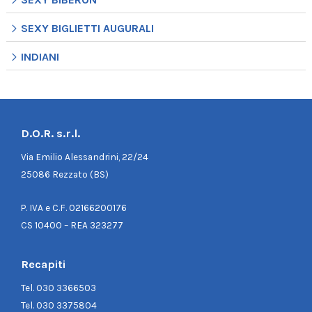
SEXY BIGLIETTI AUGURALI
INDIANI
D.O.R. s.r.l.
Via Emilio Alessandrini, 22/24
25086 Rezzato (BS)
P. IVA e C.F. 02166200176
CS 10400 – REA 323277
Recapiti
Tel.
030 3366503
Tel.
030 3375804