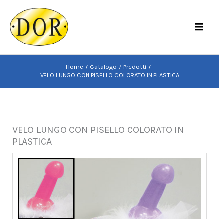
Vai
al
MAI
contenuto
MEN
Home
Catalogo
Prodotti
VELO LUNGO CON PISELLO COLORATO IN PLASTICA
VELO LUNGO CON PISELLO COLORATO IN
PLASTICA