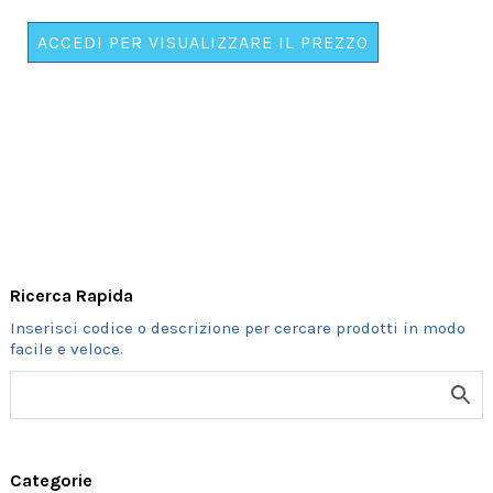
6
PIATTINI
ACCEDI PER VISUALIZZARE IL PREZZO
DI
CARTA
ø
18
cm.
.
.
Ricerca Rapida
ORDINE
MINIMO
6
SET
quantità
Categorie