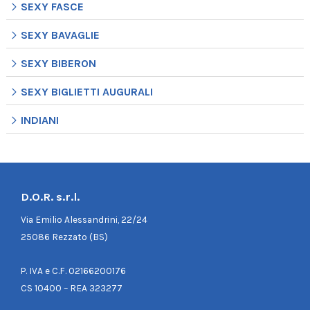
SEXY FASCE
SEXY BAVAGLIE
SEXY BIBERON
SEXY BIGLIETTI AUGURALI
INDIANI
D.O.R. s.r.l.
Via Emilio Alessandrini, 22/24
25086 Rezzato (BS)
P. IVA e C.F. 02166200176
CS 10400 – REA 323277