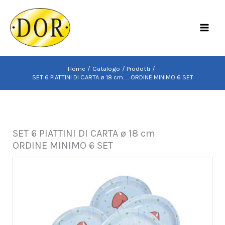
Vai
al
MAI
contenuto
MEN
Home
Catalogo
Prodotti
SET 6 PIATTINI DI CARTA ø 18 cm. . . ORDINE MINIMO 6 SET
SET 6 PIATTINI DI CARTA ø 18 cm
ORDINE MINIMO 6 SET