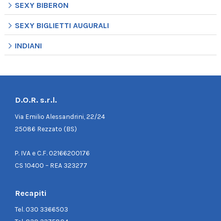
SEXY BIBERON
SEXY BIGLIETTI AUGURALI
INDIANI
D.O.R. s.r.l.
Via Emilio Alessandrini, 22/24
25086 Rezzato (BS)
P. IVA e C.F. 02166200176
CS 10400 – REA 323277
Recapiti
Tel.
030 3366503