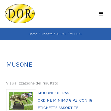
Vai
al
MAI
contenuto
MEN
Home
Prodotti
ULTRAS
MUSONE
MUSONE
Visualizzazione del risultato
MUSONE ULTRAS
ORDINE MINIMO 8 PZ. CON 18
ETICHETTE ASSORTITE