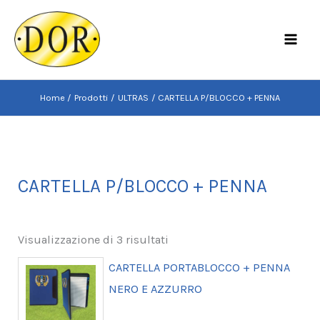
Vai
al
MAI
contenuto
MEN
Home
Prodotti
ULTRAS
CARTELLA P/BLOCCO + PENNA
CARTELLA P/BLOCCO + PENNA
Visualizzazione di 3 risultati
CARTELLA PORTABLOCCO + PENNA
NERO E AZZURRO