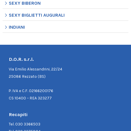
SEXY BIBERON
SEXY BIGLIETTI AUGURALI
INDIANI
D.O.R. s.r.l.
Via Emilio Alessandrini, 22/24
25086 Rezzato (BS)
P. IVA e C.F. 02166200176
CS 10400 – REA 323277
Recapiti
Tel.
030 3366503