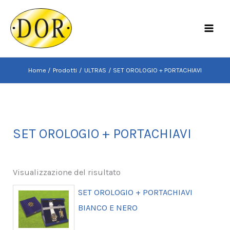
Vai
al
MAI
contenuto
MEN
Home
Prodotti
ULTRAS
SET OROLOGIO + PORTACHIAVI
SET OROLOGIO + PORTACHIAVI
Visualizzazione del risultato
SET OROLOGIO + PORTACHIAVI
BIANCO E NERO