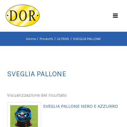
Vai
al
MAI
contenuto
MEN
Home
Prodotti
ULTRAS
SVEGLIA PALLONE
SVEGLIA PALLONE
Visualizzazione del risultato
SVEGLIA PALLONE NERO E AZZURRO