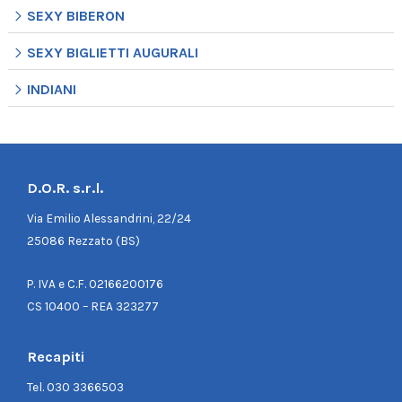
SEXY BIBERON
SEXY BIGLIETTI AUGURALI
INDIANI
D.O.R. s.r.l.
Via Emilio Alessandrini, 22/24
25086 Rezzato (BS)
P. IVA e C.F. 02166200176
CS 10400 – REA 323277
Recapiti
Tel.
030 3366503