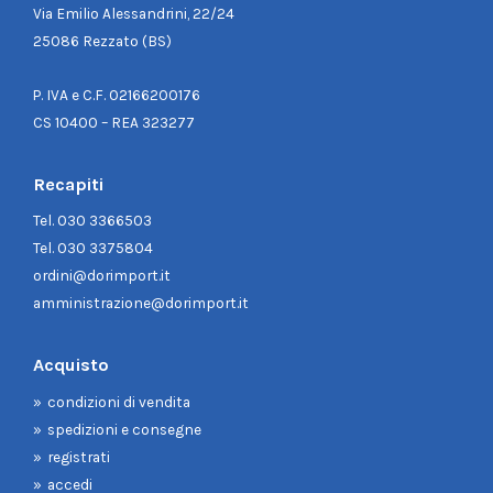
Via Emilio Alessandrini, 22/24
25086 Rezzato (BS)
P. IVA e C.F. 02166200176
CS 10400 – REA 323277
Recapiti
Tel.
030 3366503
Tel.
030 3375804
ordini@dorimport.it
amministrazione@dorimport.it
Acquisto
condizioni di vendita
spedizioni e consegne
registrati
accedi