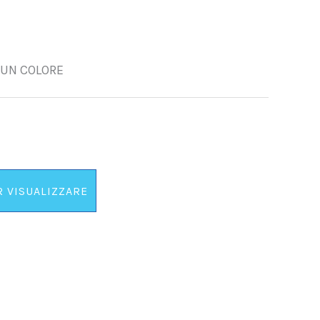
U UN COLORE
R VISUALIZZARE
 PREZZO