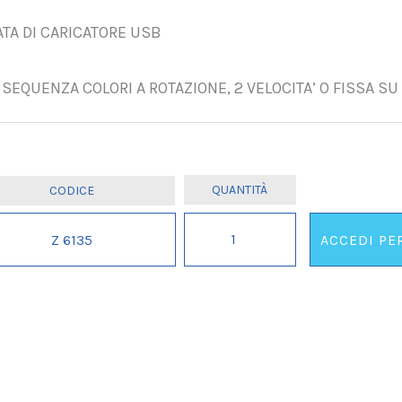
TA DI CARICATORE USB
SEQUENZA COLORI A ROTAZIONE, 2 VELOCITA’ O FISSA S
LAMPADA
Z 6135
ACCEDI PE
LED
TRICERATOPO
IL
cm
15/20
quantità