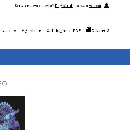
Sei un nuovo cliente?
Registrati
oppure
Accedi
Ordine
0
ntatti
Agenti
Cataloghi in PDF
20