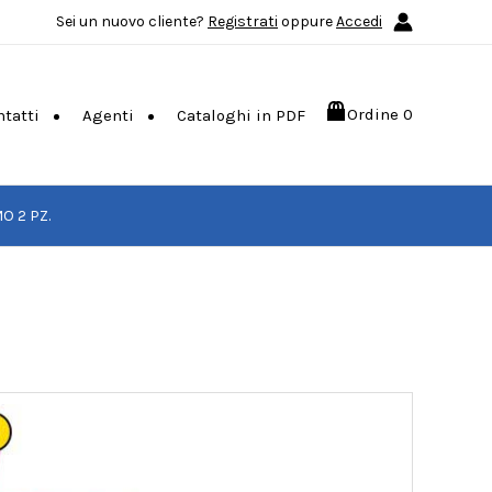
Sei un nuovo cliente?
Registrati
oppure
Accedi
Ordine
0
ntatti
Agenti
Cataloghi in PDF
O 2 PZ.