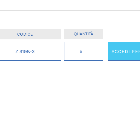
SET
Z 3198-3
ACCEDI PE
CANCELLERIA
SWEET
IL
GIRL.
.
.
ORDINE
MINIMO
2
PZ.