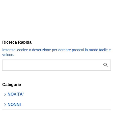
ROSA.
.
.
ORDINE
MINIMO
Ricerca Rapida
2
PZ.
quantità
Categorie
NOVITA'
NONNI