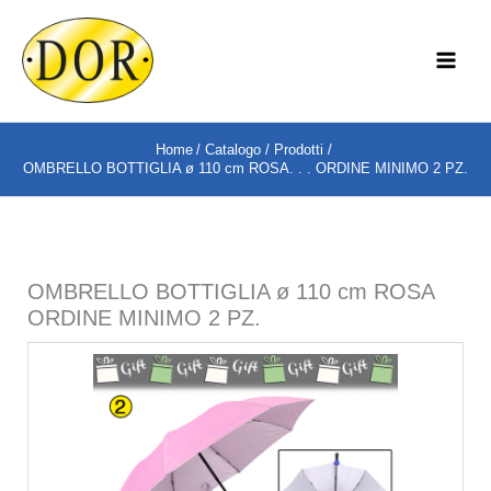
Vai
al
MAI
contenuto
ME
Home
Catalogo
Prodotti
OMBRELLO BOTTIGLIA ø 110 cm ROSA. . . ORDINE MINIMO 2 PZ.
OMBRELLO BOTTIGLIA ø 110 cm ROSA
ORDINE MINIMO 2 PZ.