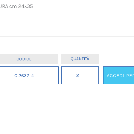
URA cm 24×35
BIGLIETTONE
G 2637-4
ACCEDI PE
COMPLEANNO
ALEX.
IL
.
.
ORDINE
MINIMO