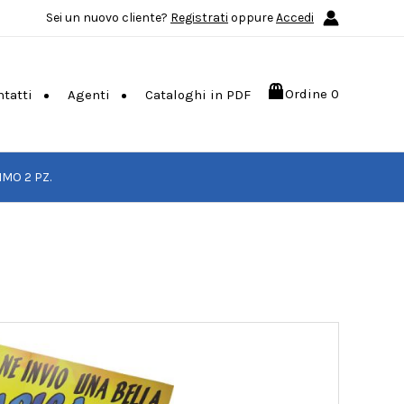
Sei un nuovo cliente?
Registrati
oppure
Accedi
Ordine
0
ntatti
Agenti
Cataloghi in PDF
MO 2 PZ.