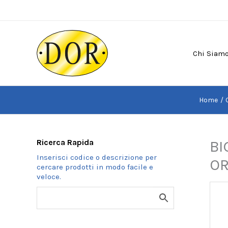
Vai
al
contenuto
Chi Siam
Home
Ricerca Rapida
BI
OR