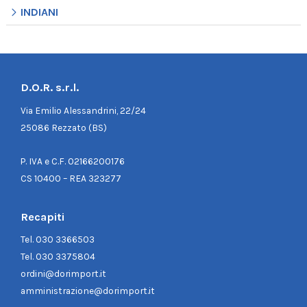
INDIANI
D.O.R. s.r.l.
Via Emilio Alessandrini, 22/24
25086 Rezzato (BS)
P. IVA e C.F. 02166200176
CS 10400 – REA 323277
Recapiti
Tel.
030 3366503
Tel.
030 3375804
ordini@dorimport.it
amministrazione@dorimport.it