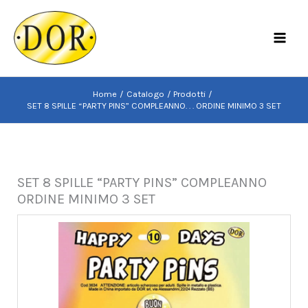
Vai
al
MAI
contenuto
MEN
Home
Catalogo
Prodotti
SET 8 SPILLE “PARTY PINS” COMPLEANNO. . . ORDINE MINIMO 3 SET
SET 8 SPILLE “PARTY PINS” COMPLEANNO
ORDINE MINIMO 3 SET