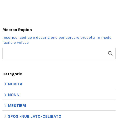
.
.
ORDINE
MINIMO
Ricerca Rapida
3
SET
quantità
Categorie
NOVITA'
NONNI
MESTIERI
SPOSI-NUBILATO-CELIBATO