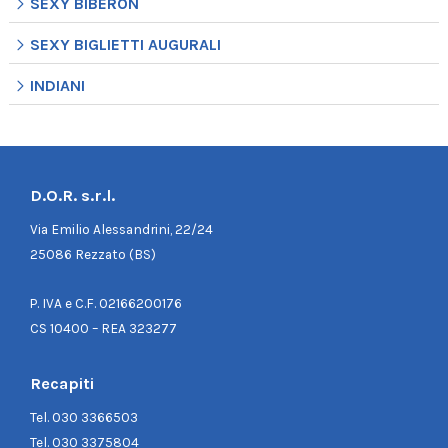
SEXY BIBERON
SEXY BIGLIETTI AUGURALI
INDIANI
D.O.R. s.r.l.
Via Emilio Alessandrini, 22/24
25086 Rezzato (BS)
P. IVA e C.F. 02166200176
CS 10400 – REA 323277
Recapiti
Tel.
030 3366503
Tel.
030 3375804