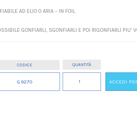
IABILE AD ELIO O ARIA – IN FOIL
OSSIBILE GONFIARLI, SGONFIARLI E POI RIGONFIARLI PIU’ 
ESPOSITORE
G 9270
ACCEDI PE
400
NUMERI
IL
GONFIABILI
quantità