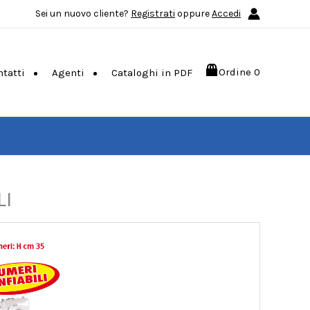
Sei un nuovo cliente?
Registrati
oppure
Accedi
Ordine
0
ntatti
Agenti
Cataloghi in PDF
LI