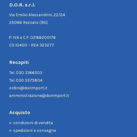
D.O.R. s.r.l.
Via Emilio Alessandrini, 22/24
25086 Rezzato (BS)
P. IVA e C.F. 02166200176
CS 10400 – REA 323277
Recapiti
Tel.
030 3366503
Tel.
030 3375804
ordini@dorimport.it
amministrazione@dorimport.it
Acquisto
condizioni di vendita
spedizioni e consegne