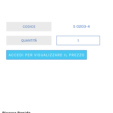
S 0203-4
FASCIA
COLOR
FUTURA
ACCEDI PER VISUALIZZARE IL PREZZO
SPOSA
-
SCRITTA
ROSA
quantità
Ricerca Rapida