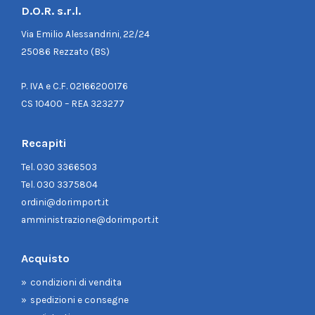
D.O.R. s.r.l.
Via Emilio Alessandrini, 22/24
25086 Rezzato (BS)
P. IVA e C.F. 02166200176
CS 10400 – REA 323277
Recapiti
Tel.
030 3366503
Tel.
030 3375804
ordini@dorimport.it
amministrazione@dorimport.it
Acquisto
condizioni di vendita
spedizioni e consegne