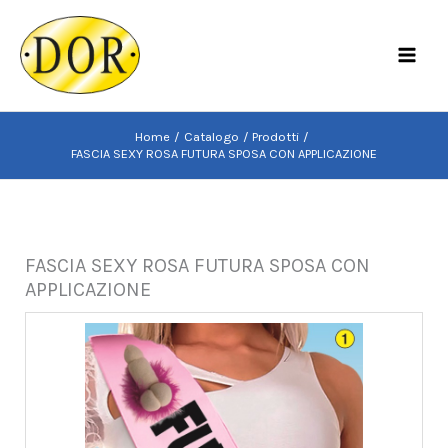
Vai
al
MAI
contenuto
MEN
Home
Catalogo
Prodotti
FASCIA SEXY ROSA FUTURA SPOSA CON APPLICAZIONE
FASCIA SEXY ROSA FUTURA SPOSA CON
APPLICAZIONE