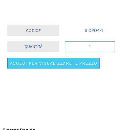
S 0204-1
FASCIA
SEXY
ROSA
ACCEDI PER VISUALIZZARE IL PREZZO
FUTURA
SPOSA
CON
APPLICAZIONE
quantità
Ricerca Rapida