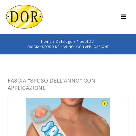
Vai
al
MAI
contenuto
MEN
Home
Catalogo
Prodotti
FASCIA “SPOSO DELL’ANNO” CON APPLICAZIONE
FASCIA “SPOSO DELL’ANNO” CON
APPLICAZIONE