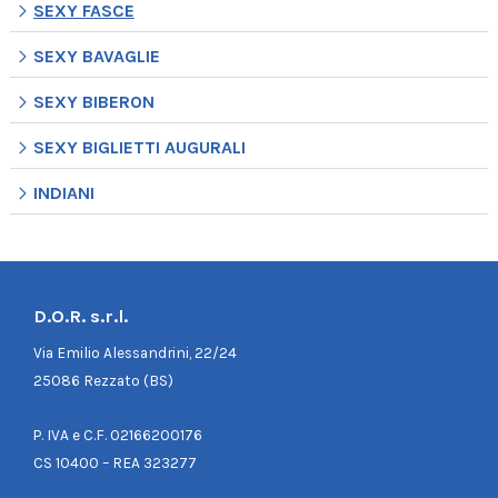
SEXY FASCE
SEXY BAVAGLIE
SEXY BIBERON
SEXY BIGLIETTI AUGURALI
INDIANI
D.O.R. s.r.l.
Via Emilio Alessandrini, 22/24
25086 Rezzato (BS)
P. IVA e C.F. 02166200176
CS 10400 – REA 323277