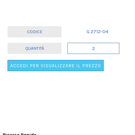
G 2712-04
LOCANDINA
"PENSIONE".
.
ACCEDI PER VISUALIZZARE IL PREZZO
.
ORDINE
MINIMO
2
PZ.
quantità
Ricerca Rapida