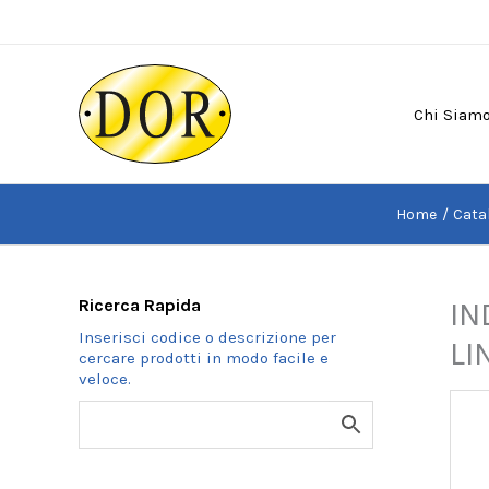
Vai
al
contenuto
Chi Siam
Home
Cata
Ricerca Rapida
IN
LI