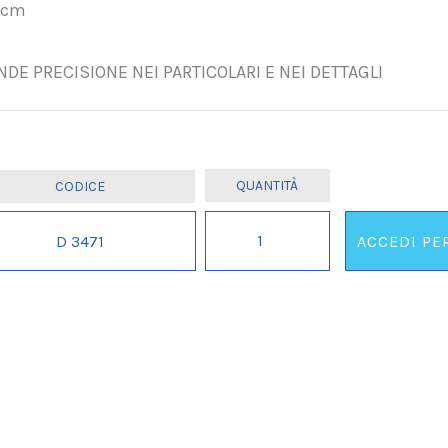
 cm
DE PRECISIONE NEI PARTICOLARI E NEI DETTAGLI
INDIANO
D 3471
ACCEDI PE
CON
SCUDO
IL
E
LANCIA.
.
.