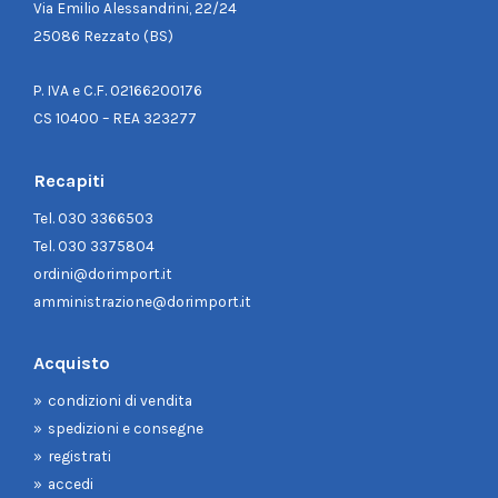
Via Emilio Alessandrini, 22/24
25086 Rezzato (BS)
P. IVA e C.F. 02166200176
CS 10400 – REA 323277
Recapiti
Tel.
030 3366503
Tel.
030 3375804
ordini@dorimport.it
amministrazione@dorimport.it
Acquisto
condizioni di vendita
spedizioni e consegne
registrati
accedi