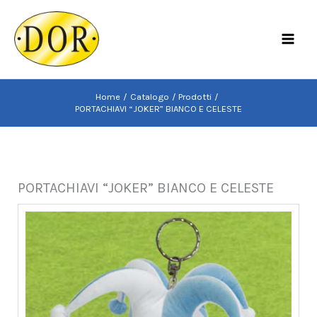
Vai
al
MAI
contenuto
MEN
Home
Catalogo
Prodotti
PORTACHIAVI “JOKER” BIANCO E CELESTE
PORTACHIAVI “JOKER” BIANCO E CELESTE