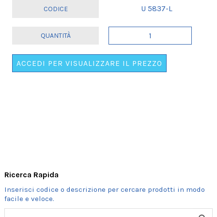
U 5837-L
PORTACHIAVI
"JOKER"
BIANCO
ACCEDI PER VISUALIZZARE IL PREZZO
E
CELESTE
quantità
Ricerca Rapida