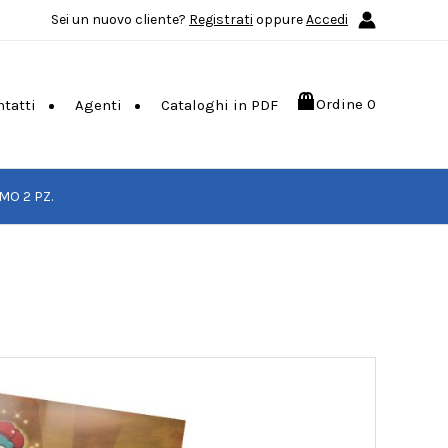
Sei un nuovo cliente?
Registrati
oppure
Accedi
Ordine
0
ntatti
Agenti
Cataloghi in PDF
MO 2 PZ.