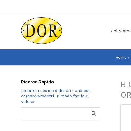
Vai
al
contenuto
Chi Siam
Home
Ricerca Rapida
BI
OR