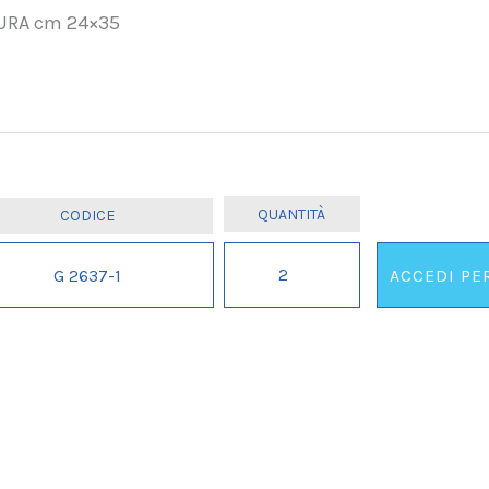
URA cm 24×35
BIGLIETTONE
G 2637-1
ACCEDI PE
MATRIMONIO
ALEX.
IL
.
.
ORDINE
MINIMO