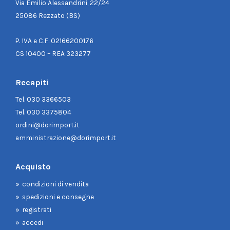
Via Emilio Alessandrini, 22/24
25086 Rezzato (BS)
P. IVA e C.F. 02166200176
CS 10400 – REA 323277
Recapiti
Tel.
030 3366503
Tel.
030 3375804
ordini@dorimport.it
amministrazione@dorimport.it
Acquisto
condizioni di vendita
spedizioni e consegne
registrati
accedi