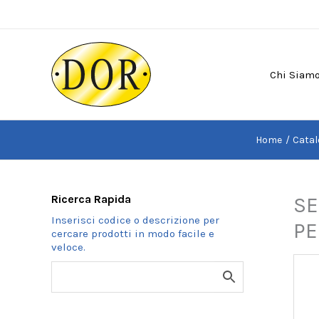
Vai
al
contenuto
Chi Siam
Home
Catal
Ricerca Rapida
SE
PE