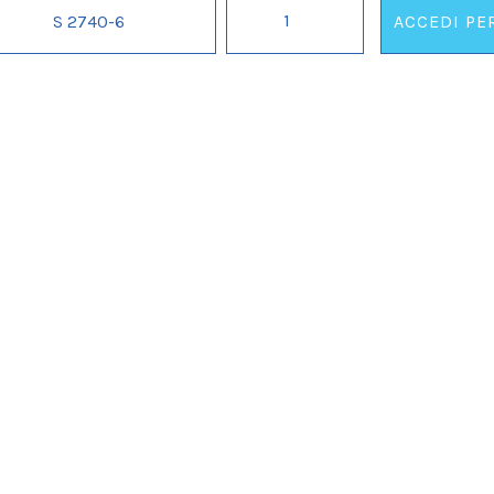
SET
S 2740-6
ACCEDI PE
CATENA
ADDIO
IL
AL
NUBILATO
CON
CARTELLO
PERSONALIZZABILE
quantità