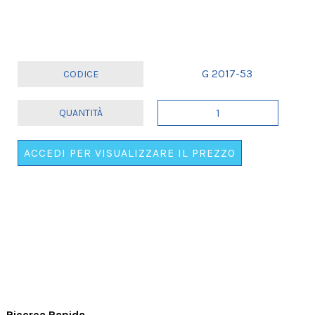
G 2017-53
TAZZA
"TANTI
AUGURI
ACCEDI PER VISUALIZZARE IL PREZZO
DI
BUON
COMPLEANNO"
CON
SCATOLA
REGALO
quantità
Ricerca Rapida