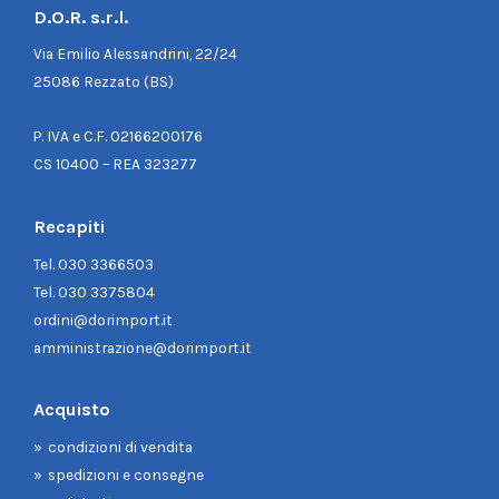
D.O.R. s.r.l.
Via Emilio Alessandrini, 22/24
25086 Rezzato (BS)
P. IVA e C.F. 02166200176
CS 10400 – REA 323277
Recapiti
Tel.
030 3366503
Tel.
030 3375804
ordini@dorimport.it
amministrazione@dorimport.it
Acquisto
condizioni di vendita
spedizioni e consegne