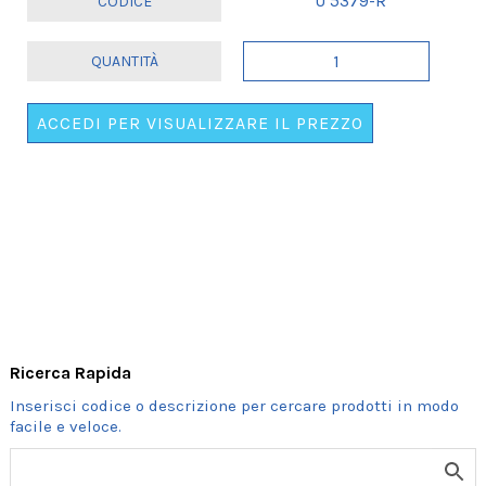
U 5379-R
SVEGLIA
PENDOLO
GIALLO
ACCEDI PER VISUALIZZARE IL PREZZO
E
ROSSO
quantità
Ricerca Rapida