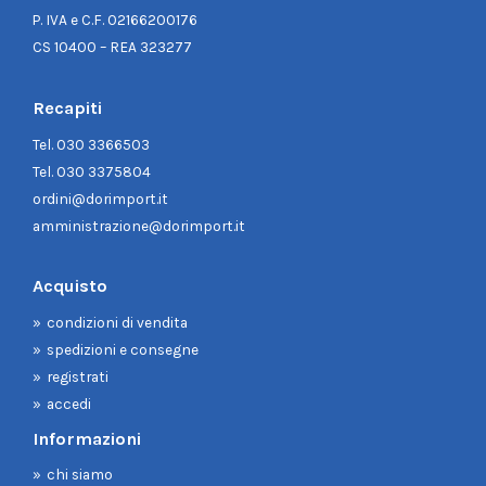
P. IVA e C.F. 02166200176
CS 10400 – REA 323277
Recapiti
Tel.
030 3366503
Tel.
030 3375804
ordini@dorimport.it
amministrazione@dorimport.it
Acquisto
condizioni di vendita
spedizioni e consegne
registrati
accedi
Informazioni
chi siamo