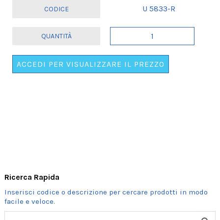
U 5833-R
SVEGLIA
"SPRING
CLOCK"
ACCEDI PER VISUALIZZARE IL PREZZO
GIALLO
E
ROSSO
quantità
Ricerca Rapida