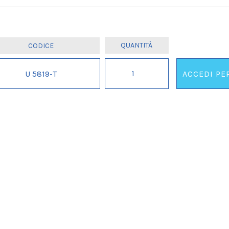
LOCANDINA
U 5819-T
ACCEDI PE
GRANATA
quantità
IL