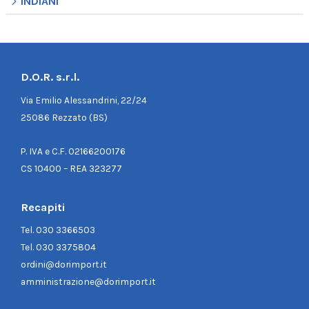
INDIANI
D.O.R. s.r.l.
Via Emilio Alessandrini, 22/24
25086 Rezzato (BS)
P. IVA e C.F. 02166200176
CS 10400 – REA 323277
Recapiti
Tel.
030 3366503
Tel.
030 3375804
ordini@dorimport.it
amministrazione@dorimport.it