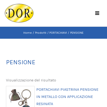
Vai
al
MAI
contenuto
MEN
Home
Prodotti
PORTACHIAVI
PENSIONE
PENSIONE
Visualizzazione del risultato
PORTACHIAVI PIASTRINA PENSIONE
IN METALLO CON APPLICAZIONE
RESINATA