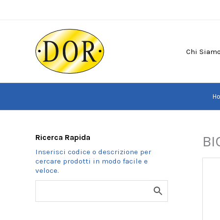
Vai
al
contenuto
Chi Siam
H
Ricerca Rapida
BI