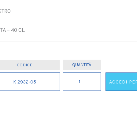
ETRO
NTA – 40 CL.
BICCHIERONE
K 2932-05
ACCEDI PE
BIRRA
50
IL
ANNI
SCATOLA
PARTY