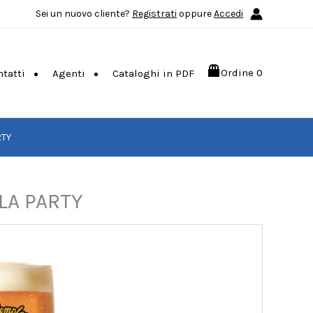
Sei un nuovo cliente?
Registrati
oppure
Accedi
Ordine
0
ntatti
Agenti
Cataloghi in PDF
RTY
LA PARTY