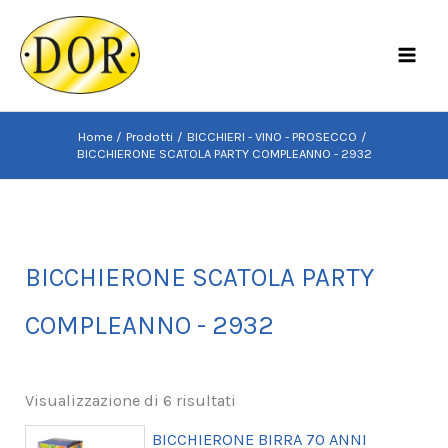
Vai
al
MAI
contenuto
MEN
Home
Prodotti
BICCHIERI - VINO - PROSECCO
BICCHIERONE SCATOLA PARTY COMPLEANNO - 2932
BICCHIERONE SCATOLA PARTY
COMPLEANNO - 2932
Visualizzazione di 6 risultati
BICCHIERONE BIRRA 70 ANNI