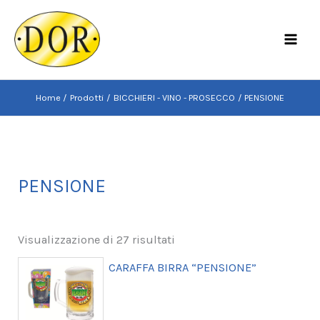
Vai
al
MAI
contenuto
MEN
Home
Prodotti
BICCHIERI - VINO - PROSECCO
PENSIONE
PENSIONE
Visualizzazione di 27 risultati
CARAFFA BIRRA “PENSIONE”