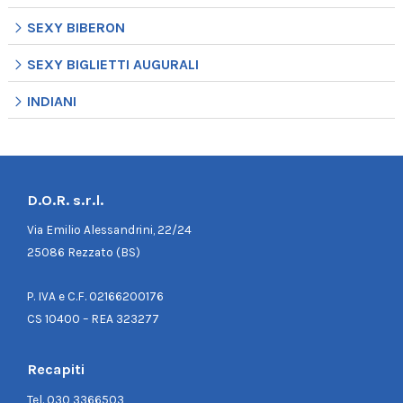
SEXY BIBERON
SEXY BIGLIETTI AUGURALI
INDIANI
D.O.R. s.r.l.
Via Emilio Alessandrini, 22/24
25086 Rezzato (BS)
P. IVA e C.F. 02166200176
CS 10400 – REA 323277
Recapiti
Tel.
030 3366503